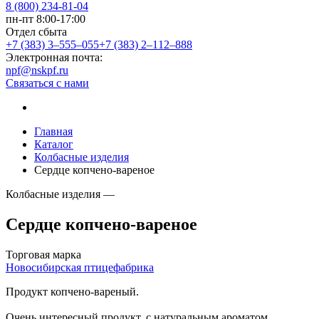
8 (800) 234-81-04
пн-пт 8:00-17:00
Отдел сбыта
+7 (383) 3‒555‒055
+7 (383) 2‒112‒888
Электронная почта:
npf@nskpf.ru
Связаться с нами
Главная
Каталог
Колбасные изделия
Сердце копчено-вареное
Колбасные изделия —
Сердце копчено-вареное
Торговая марка
Новосибирская птицефабрика
Продукт копчено-вареный.
Очень интересный продукт, с натуральным ароматом