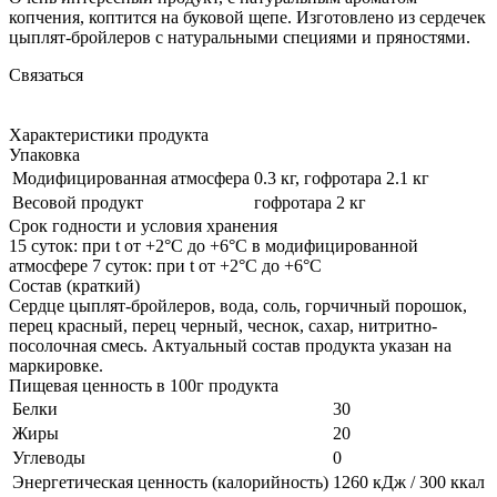
копчения, коптится на буковой щепе. Изготовлено из сердечек
цыплят-бройлеров с натуральными специями и пряностями.
Связаться
Характеристики продукта
Упаковка
Модифицированная атмосфера
0.3 кг, гофротара 2.1 кг
Весовой продукт
гофротара 2 кг
Срок годности и условия хранения
15 суток: при t от +2°С до +6°С в модифицированной
атмосфере 7 суток: при t от +2°С до +6°С
Состав (краткий)
Сердце цыплят-бройлеров, вода, соль, горчичный порошок,
перец красный, перец черный, чеснок, сахар, нитритно-
посолочная смесь. Актуальный состав продукта указан на
маркировке.
Пищевая ценность в 100г продукта
Белки
30
Жиры
20
Углеводы
0
Энергетическая ценность (калорийность)
1260 кДж / 300 ккал