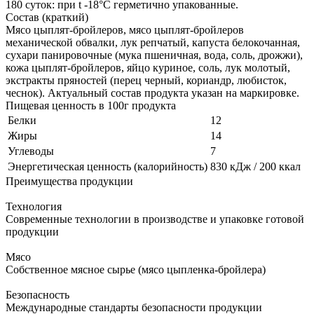
180 суток: при t -18°С герметично упакованные.
Состав (краткий)
Мясо цыплят-бройлеров, мясо цыплят-бройлеров
механической обвалки, лук репчатый, капуста белокочанная,
сухари панировочные (мука пшеничная, вода, соль, дрожжи),
кожа цыплят-бройлеров, яйцо куриное, соль, лук молотый,
экстракты пряностей (перец черный, кориандр, любисток,
чеснок). Актуальный состав продукта указан на маркировке.
Пищевая ценность в 100г продукта
Белки
12
Жиры
14
Углеводы
7
Энергетическая ценность (калорийность)
830 кДж / 200 ккал
Преимущества продукции
Технология
Современные технологии в производстве и упаковке готовой
продукции
Мясо
Собственное мясное сырье (мясо цыпленка-бройлера)
Безопасность
Международные стандарты безопасности продукции