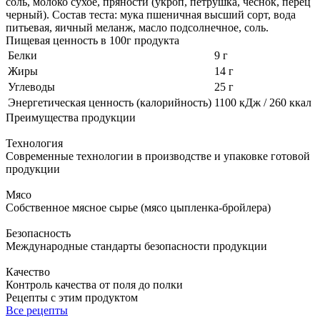
соль, молоко сухое, пряности (укроп, петрушка, чеснок, перец
черный). Состав теста: мука пшеничная высший сорт, вода
питьевая, яичный меланж, масло подсолнечное, соль.
Пищевая ценность в 100г продукта
Белки
9 г
Жиры
14 г
Углеводы
25 г
Энергетическая ценность (калорийность)
1100 кДж / 260 ккал
Преимущества продукции
Технология
Современные технологии в производстве и упаковке готовой
продукции
Мясо
Собственное мясное сырье (мясо цыпленка-бройлера)
Безопасность
Международные стандарты безопасности продукции
Качество
Контроль качества от поля до полки
Рецепты с этим продуктом
Все рецепты