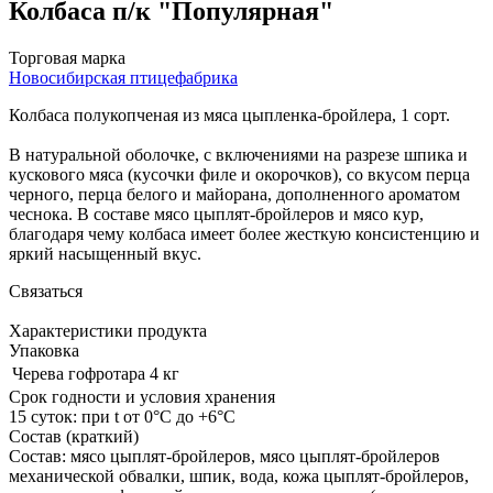
Колбаса п/к "Популярная"
Торговая марка
Новосибирская птицефабрика
Колбаса полукопченая из мяса цыпленка-бройлера, 1 сорт.
В натуральной оболочке, с включениями на разрезе шпика и
кускового мяса (кусочки филе и окорочков), со вкусом перца
черного, перца белого и майорана, дополненного ароматом
чеснока. В составе мясо цыплят-бройлеров и мясо кур,
благодаря чему колбаса имеет более жесткую консистенцию и
яркий насыщенный вкус.
Связаться
Характеристики продукта
Упаковка
Черева
гофротара 4 кг
Срок годности и условия хранения
15 суток: при t от 0°С до +6°С
Состав (краткий)
Состав: мясо цыплят-бройлеров, мясо цыплят-бройлеров
механической обвалки, шпик, вода, кожа цыплят-бройлеров,